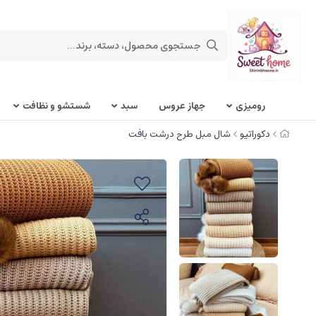
روميزی
جهاز عروس
سبد
شستشو و نظافت
دکوراتیو
شال مبل طرح درشت بافت