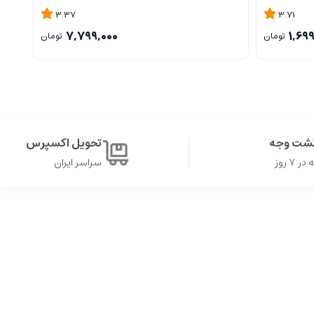
3.37
3.71
7,799,000
1,69
تومان
تومان
گشت وجه
تحویل اکسپرس
۷ روز
سراسر ایران