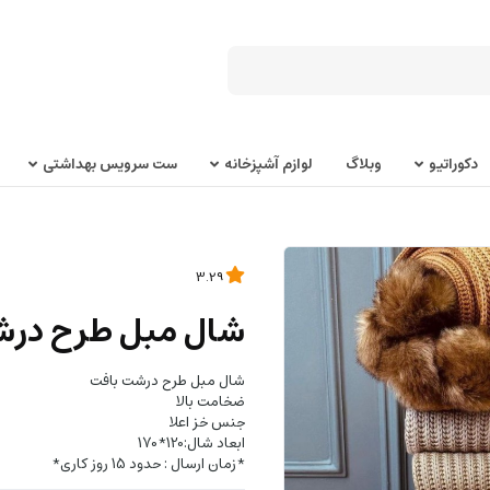
دکوراتیو
وبلاگ
لوازم آشپزخانه
ست سرویس بهداشتی
3.29
شال مبل طرح درش
شال مبل طرح درشت بافت
ضخامت بالا
جنس خز اعلا
ابعاد شال:120*170
*زمان ارسال : حدود 15 روز کاری*