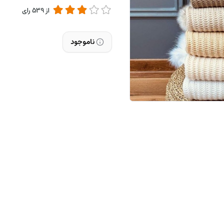
از
539
رای
ناموجود