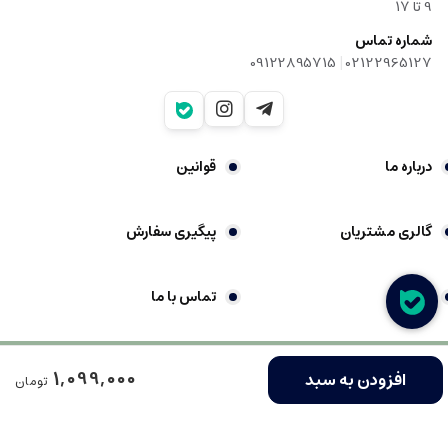
9‌ تا ۱۷
شماره تماس
|
09122895715
02122965127
درباره ما
قوانین
گالری مشتریان
پیگیری سفارش
شکایات
تماس با ما
فروشگاه ساخته شده با شاپفا
1,099,000
افزودن به سبد
تومان