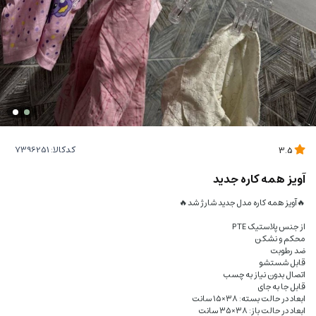
کدکالا:
3.5
آویز همه کاره جدید
🔥آویز همه کاره مدل جدید شارژ شد🔥
از جنس پلاستیک PTE
محکم و نشکن
ضد رطوبت
قابل شستشو
اتصال بدون نیاز به چسب
قابل جا به جای
ابعاد در حالت بسته: ۳۸×۱۵ سانت
ابعاد در حالت باز: ۳۸×۳۵ سانت