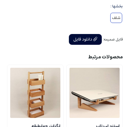
بخشها :
شلف
دانلود فایل
فایل ضمیمه:
محصولات مرتبط
استند لپ تاپ
ارگنایزر چهارطبقه