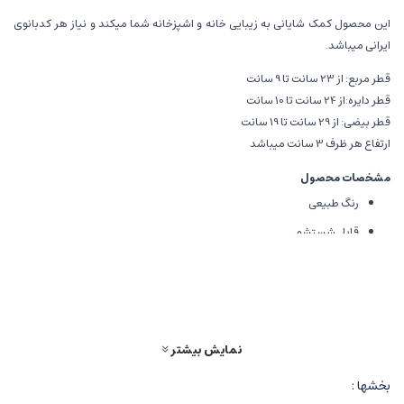
این محصول کمک شایانی به زیبایی خانه و اشپزخانه شما میکند و نیاز هر کدبانوی
ایرانی میباشد.
قطر مربع: از 23 سانت تا 9 سانت
قطر دایره:از 24 سانت تا 10 سانت
قطر بیضی: از 29 سانت تا 19 سانت
ارتفاع هر ظرف 3 سانت میباشد
مشخصات محصول
رنگ طبیعی
قابل شستشو
مناسب برای سرو و پذیرایی
جنس مرغوب
ارسال 5 روز کاری
نمایش بیشتر
بخشها :