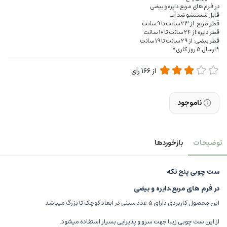
در فرم های مربع،دایره و بیضی
قابل شستشو ضد آب
قطر مربع: از 23 سانت تا 9 سانت
قطر دایره:از 24 سانت تا 10 سانت
قطر بیضی: از 29 سانت تا 19 سانت
*ارسال 5 روز کاری*
از
166
رای
ناموجود
توضیحات
بازخوردها
ست چوبی پنج تکه
در فرم های مربع،دایره و بیضی
این محصول کاربردی دارای 5 عدد سینی در ابعاد کوچک تا بزرگ میباشد
از این ست چوبی زیبا جهت سرو و پذیرایی بسیار استفاده میشود.