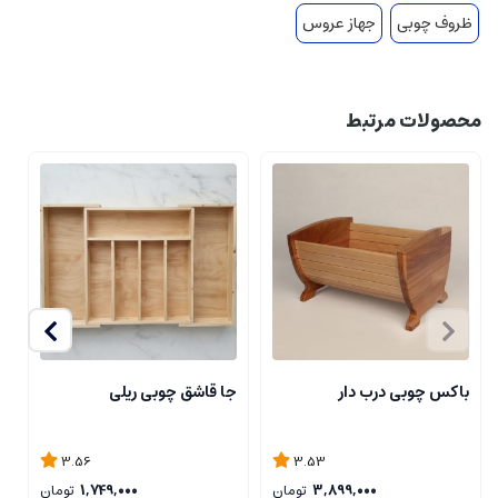
ظروف چوبی
جهاز عروس
محصولات مرتبط
ن
باکس چوبی درب دار
جا قاشق چوبی ریلی
3.56
3.53
3,899,000
تومان
1,749,000
تومان