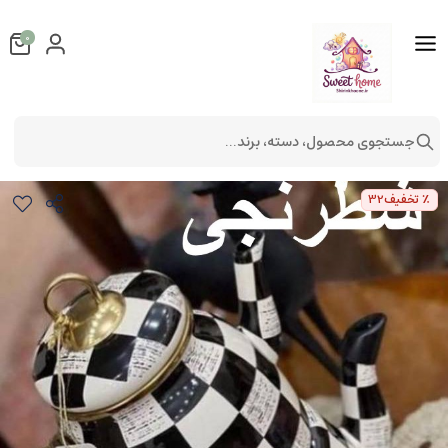
0
جستجوی محصول، دسته، برند...
کتری قوری لعابی طرح جدید
لوازم آشپزخانه
ظروف آشپزخانه
٪ تخفیف
32