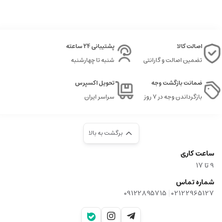
اصالت کالا
پشتیبانی 24 ساعته
تضمین اصالت و گارانتی
شنبه تا چهارشنبه
ضمانت بازگشت وجه
تحویل اکسپرس
بازگرداندن وجه در ۷ روز
سراسر ایران
برگشت به بالا
ساعت کاری
9‌ تا ۱۷
شماره تماس
|
09122895715
02122965127