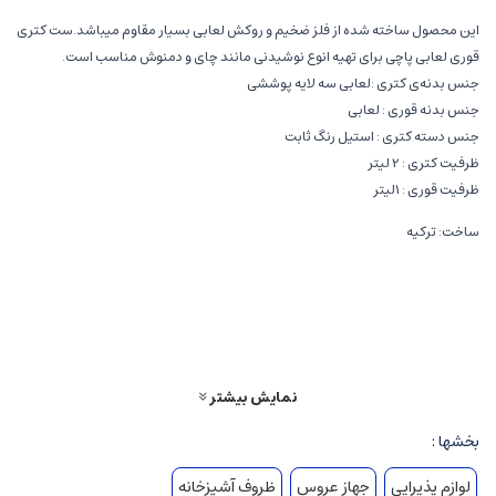
این محصول ساخته شده از فلز ضخیم و روکش لعابی بسیار مقاوم میباشد.ست کتری
قوری لعابی پاچی برای تهیه انوع نوشیدنی مانند چای و دمنوش مناسب است.
جنس بدنه‌ی کتری :لعابی سه لایه پوششی
جنس بدنه قوری : لعابی
جنس دسته کتری : استیل رنگ ثابت
ظرفیت کتری : 2 لیتر
ظرفیت قوری : 1لیتر
ساخت: ترکیه
❌زمان ارسال حدود 15 روز کاری❌
نمایش بیشتر
بخشها :
لوازم پذیرایی
جهاز عروس
ظروف آشپزخانه