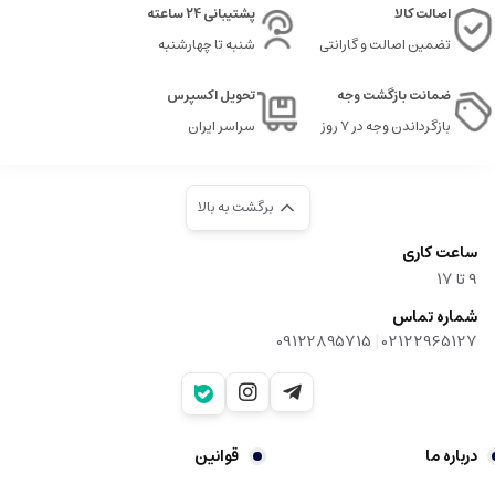
اصالت کالا
پشتیبانی 24 ساعته
تضمین اصالت و گارانتی
شنبه تا چهارشنبه
ضمانت بازگشت وجه
تحویل اکسپرس
بازگرداندن وجه در ۷ روز
سراسر ایران
برگشت به بالا
ساعت کاری
9‌ تا ۱۷
شماره تماس
|
09122895715
02122965127
درباره ما
قوانین