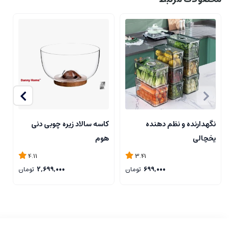
نگهدارنده و نظم دهنده
کاسه سالاد زیره چوبی دنی
ک
یخچالی
هوم
4.11
3.41
699,000
تومان
2,699,000
تومان