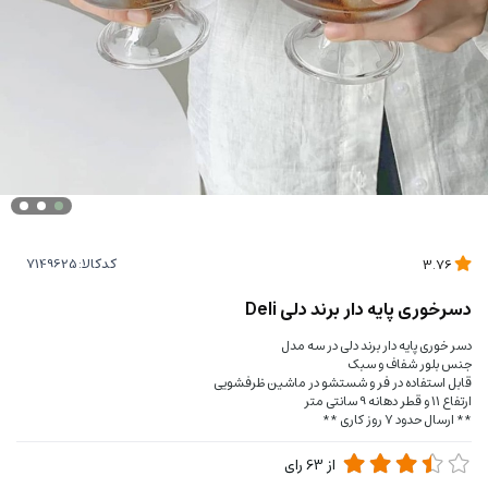
کدکالا:
3.76
دسرخوری پایه دار برند دلی Deli
دسر خوری پایه دار برند دلی در سه مدل
جنس بلور شفاف و سبک
قابل استفاده در فر و شستشو در ماشین ظرفشویی
ارتفاع 11 و قطر دهانه 9 سانتی متر
** ارسال حدود 7 روز کاری **
از
63
رای