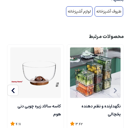
ظروف آشپزخانه
لوازم آشپزخانه
محصولات مرتبط
نگهدارنده و نظم دهنده
کاسه سالاد زیره چوبی دنی
ک
یخچالی
هوم
4.11
3.42