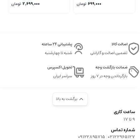
699,000
تومان
2,699,000
تومان
اصالت کالا
پشتیبانی 24 ساعته
تضمین اصالت و گارانتی
شنبه تا چهارشنبه
ضمانت بازگشت وجه
تحویل اکسپرس
بازگرداندن وجه در ۷ روز
سراسر ایران
برگشت به بالا
ساعت کاری
9‌ تا ۱۷
شماره تماس
|
09122895715
02122965127