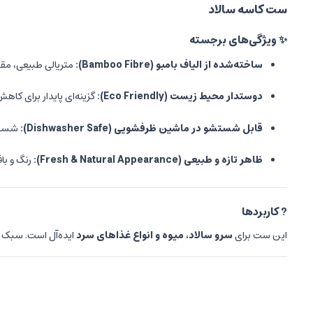
ست کاسه سالاد
✨ ویژگی‌های برجسته
ساخته‌شده از الیاف بامبو (Bamboo Fibre):
متریالی طبیعی، مقا
دوستدار محیط زیست (Eco Friendly):
گزینه‌ای پایدار برای ک
قابل شستشو در ماشین ظرفشویی (Dishwasher Safe):
شست‌و
ظاهر تازه و طبیعی (Fresh & Natural Appearance):
رنگ و با
? کاربردها
این ست برای
سرو سالاد، میوه و انواع غذاهای سرد
ایده‌آل است. سبک بو
? چرا انتخاب ست کاسه سالاد بامبو؟
اگر به دنبال
ظروفی شیک، بادوام و سازگار با محیط زیست
هستید، این ست