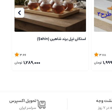
استکان تپل برند شاهین (Şahin)
باکس
3.64
3.78
1,289,000
1,99
تومان
تومان
گشت وجه
تحویل اکسپرس
۷ روز
سراسر ایران