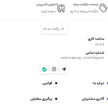
ضمانت بازگشت وجه
تحویل اکسپرس
بازگرداندن وجه در ۷ روز
سراسر ایران
برگشت به بالا
ساعت کاری
9‌ تا ۱۷
شماره تماس
|
09122895715
02122965127
درباره ما
قوانین
گالری مشتریان
پیگیری سفارش