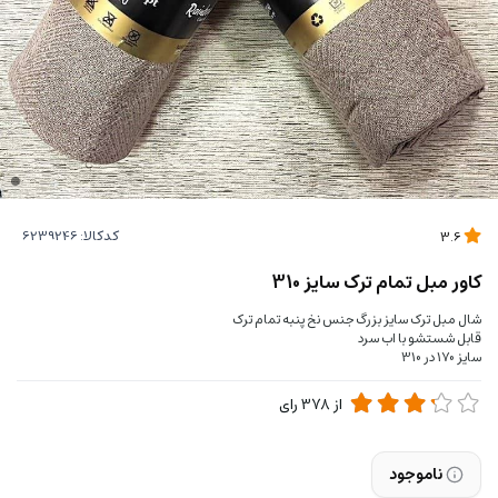
کدکالا:
3.6
کاور مبل تمام ترک سایز 310
شال مبل ترک سایز بزرگ جنس نخ پنبه تمام ترک
قابل شستشو با اب سرد
سایز 170 در 310
از
378
رای
ناموجود