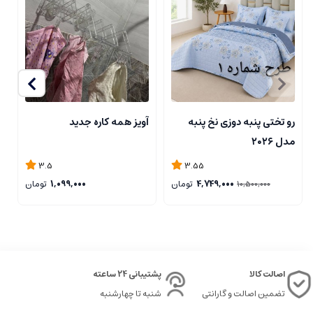
رو تختی پنبه دوزی نخ پنبه
آویز همه کاره جدید
ا
مدل ۲۰۲۶
3.5
3.55
4,749,000
تومان
1,099,000
تومان
10,500,000
اصالت کالا
پشتیبانی 24 ساعته
تضمین اصالت و گارانتی
شنبه تا چهارشنبه