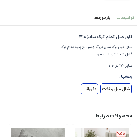
توضیحات
بازخوردها
کاور مبل تمام ترک سایز 310
شال مبل ترک سایز بزرگ جنس نخ پنبه تمام ترک
قابل شستشو با اب سرد
سایز 170 در 310
بخشها :
شال مبل و تخت
دکوراتیو
محصولات مرتبط
%55