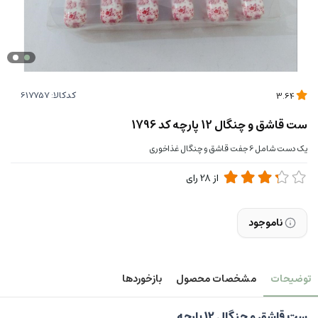
کدکالا:
3.64
ست قاشق و چنگال 12 پارچه کد 1796
یک دست شامل 6 جفت قاشق و چنگال غذاخوری
از
28
رای
ناموجود
توضیحات
مشخصات محصول
بازخوردها
ست قاشق و چنگال 12 پارچه