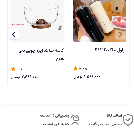
تراول ماگ SMEG
کاسه سالاد زیره چوبی دنی
ت
هوم
3.65
4.11
1,599,000
تومان
2,699,000
تومان
اصالت کالا
پشتیبانی 24 ساعته
تضمین اصالت و گارانتی
شنبه تا چهارشنبه