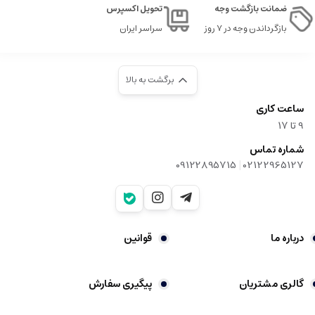
ضمانت بازگشت وجه
تحویل اکسپرس
بازگرداندن وجه در ۷ روز
سراسر ایران
برگشت به بالا
ساعت کاری
9‌ تا ۱۷
شماره تماس
|
09122895715
02122965127
درباره ما
قوانین
گالری مشتریان
پیگیری سفارش