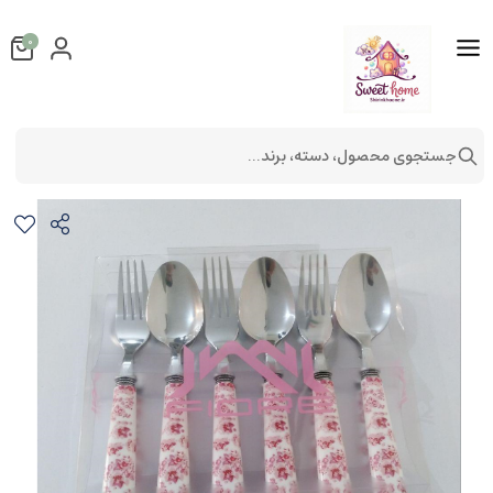
0
جستجوی محصول، دسته، برند...
ست قاشق و چنگال 12 پارچه کد 1796
لوازم آشپزخانه
لوازم پذیرایی