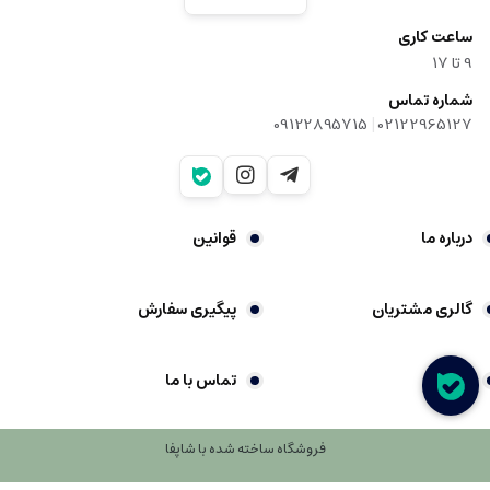
ساعت کاری
9‌ تا ۱۷
شماره تماس
|
09122895715
02122965127
درباره ما
قوانین
گالری مشتریان
پیگیری سفارش
شکایات
تماس با ما
فروشگاه ساخته شده با شاپفا