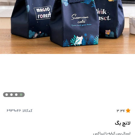
کدکالا:
3.34
لانچ بگ
ارسال پس کرایه با تیپاکس