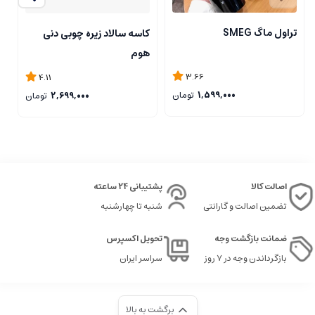
تراول ماگ SMEG
کاسه سالاد زیره چوبی دنی
ت
هوم
3.66
4.11
1,599,000
تومان
2,699,000
تومان
اصالت کالا
پشتیبانی 24 ساعته
تضمین اصالت و گارانتی
شنبه تا چهارشنبه
ضمانت بازگشت وجه
تحویل اکسپرس
بازگرداندن وجه در ۷ روز
سراسر ایران
برگشت به بالا