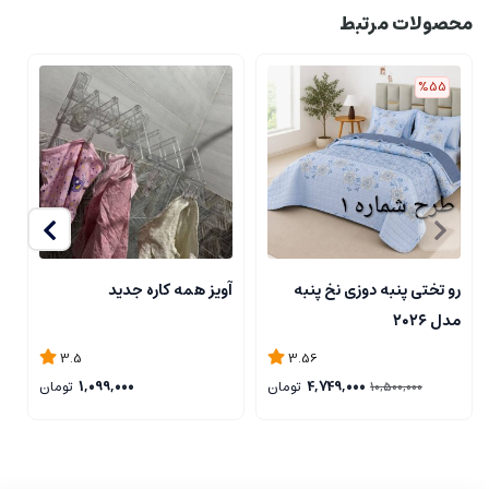
محصولات مرتبط
%55
رو تختی پنبه دوزی نخ پنبه
آویز همه کاره جدید
ا
مدل ۲۰۲۶
3.5
3.56
4,749,000
تومان
1,099,000
تومان
10,500,000