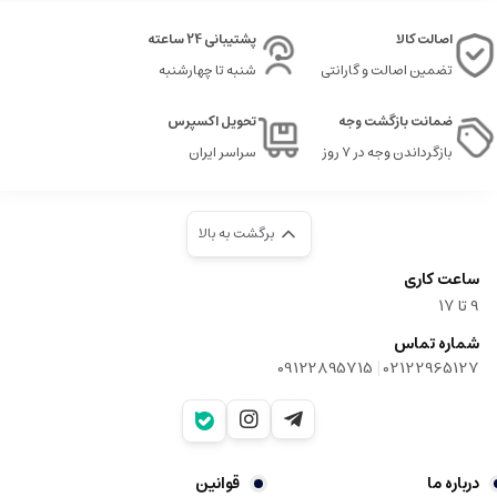
اصالت کالا
پشتیبانی 24 ساعته
تضمین اصالت و گارانتی
شنبه تا چهارشنبه
ضمانت بازگشت وجه
تحویل اکسپرس
بازگرداندن وجه در ۷ روز
سراسر ایران
برگشت به بالا
ساعت کاری
9‌ تا ۱۷
شماره تماس
|
09122895715
02122965127
درباره ما
قوانین