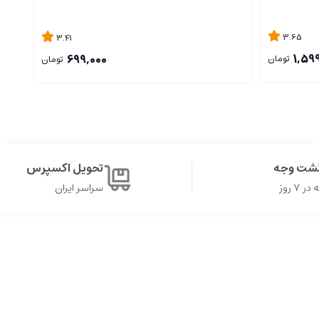
3.65
3.41
1,59
699,000
تومان
تومان
گشت وجه
تحویل اکسپرس
۷ روز
سراسر ایران