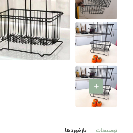
توضیحات
بازخوردها