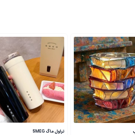
تراول ماگ SMEG
ب