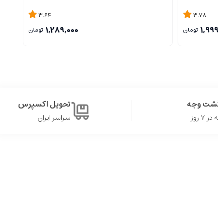
3.64
3.78
1,289,000
1,99
تومان
تومان
گشت وجه
تحویل اکسپرس
۷ روز
سراسر ایران