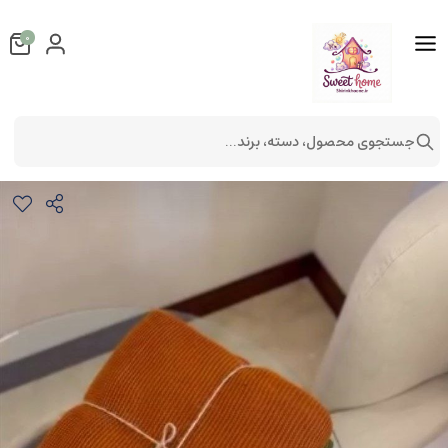
0
جستجوی محصول، دسته، برند...
شال مبل طرح ژورنال (کلاسیک)
دکوراتیو