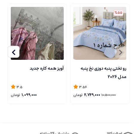
%55
رو تختی پنبه دوزی نخ پنبه
آویز همه کاره جدید
ا
مدل ۲۰۲۶
3.5
3.56
4,749,000
تومان
1,099,000
تومان
10,500,000
اصالت کالا
پشتیبانی 24 ساعته