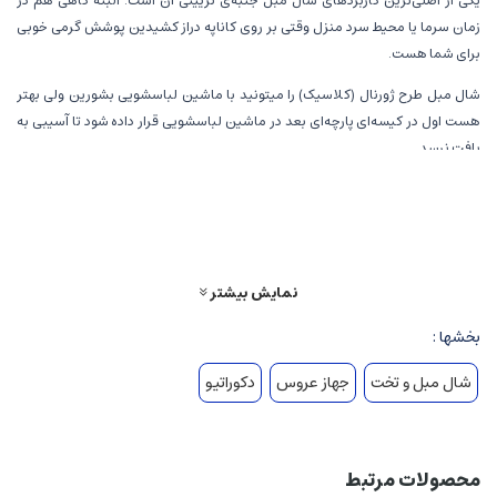
یکی از اصلی‌ترین کاربردهای شال مبل جنبه‌ی تزیینی آن است. البته گاهی هم در
زمان سرما یا محیط سرد منزل وقتی بر روی کاناپه دراز کشیدین پوشش گرمی خوبی
برای شما هست.
شال مبل طرح ژورنال (کلاسیک) را میتونید با ماشین لباسشویی بشورین ولی بهتر
هست اول در کیسه‌ای پارچه‌ای بعد در ماشین لباسشویی قرار داده شود تا آسیبی به
بافت نرسد.
مشخصات شال مبل طرح ژورنال (کلاسیک)
جنس نخ اکرولیک
نمایش بیشتر
نخ ترک درجه یک
کیفیت عالی
بخشها :
سایز 140 در 170
شال مبل و تخت
جهاز عروس
دکوراتیو
❌زمان ارسال : حدود 15 روز کاری❌
محصولات مرتبط