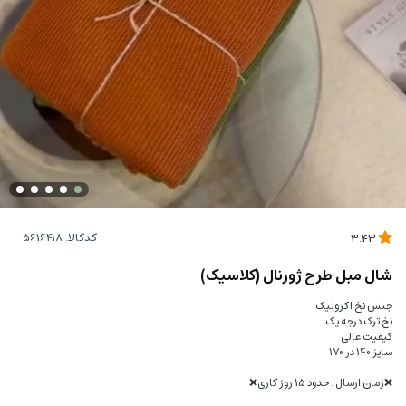
کدکالا:
3.43
شال مبل طرح ژورنال (کلاسیک)
جنس نخ اکرولیک
نخ ترک درجه یک
کیفیت عالی
سایز 140 در 170
❌زمان ارسال : حدود 15 روز کاری❌