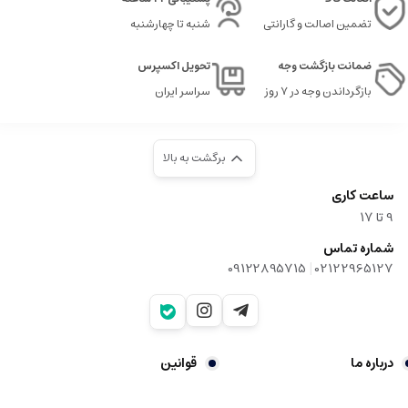
تضمین اصالت و گارانتی
شنبه تا چهارشنبه
ضمانت بازگشت وجه
تحویل اکسپرس
بازگرداندن وجه در ۷ روز
سراسر ایران
برگشت به بالا
ساعت کاری
9‌ تا ۱۷
شماره تماس
|
09122895715
02122965127
درباره ما
قوانین