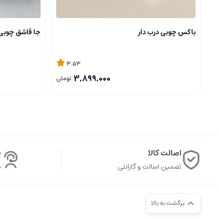
باکس چوبی درب دار
جا قاشق چوبی 
3.53
3,899,000
تومان
اصالت کالا
پ
تضمین اصالت و گارانتی
ش
برگشت به بالا