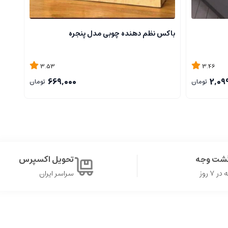
باکس نظم دهنده چوبی مدل پنجره
3.53
3.46
669,000
2,09
تومان
تومان
گشت وجه
تحویل اکسپرس
۷ روز
سراسر ایران