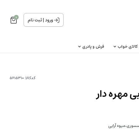
0
ورود
|
ثبت نام
کالای خواب
فرش و پادری
کدکالا:
 مهره دار
سسوری،میوه آرایی