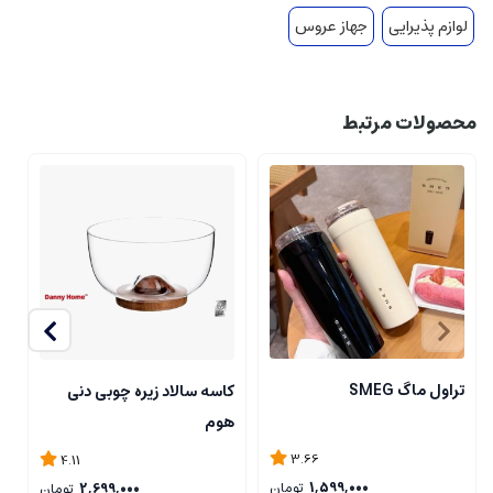
لوازم پذیرایی
جهاز عروس
محصولات مرتبط
تراول ماگ SMEG
کاسه سالاد زیره چوبی دنی
ت
هوم
3.66
4.11
1,599,000
تومان
2,699,000
تومان