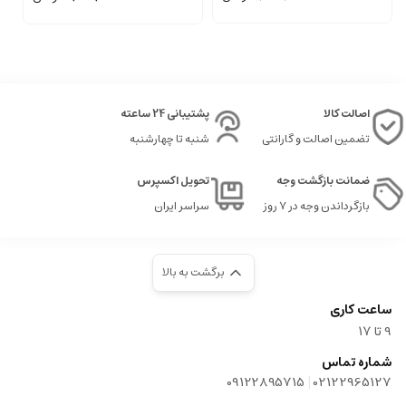
اصالت کالا
پشتیبانی 24 ساعته
تضمین اصالت و گارانتی
شنبه تا چهارشنبه
ضمانت بازگشت وجه
تحویل اکسپرس
بازگرداندن وجه در ۷ روز
سراسر ایران
برگشت به بالا
ساعت کاری
9‌ تا ۱۷
شماره تماس
|
09122895715
02122965127