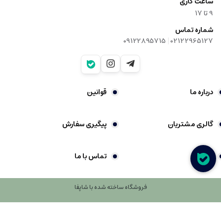
ساعت کاری
9‌ تا ۱۷
شماره تماس
|
09122895715
02122965127
درباره ما
قوانین
گالری مشتریان
پیگیری سفارش
شکایات
تماس با ما
فروشگاه ساخته شده با شاپفا