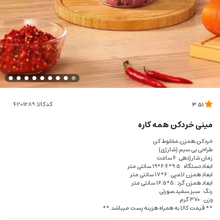
کدکالا:
3.51
مینی خردکن همه کاره
خردکن,همزن,مخلوط کن
طراحی بی سیم (شارژی)
زمان شارژدهی: 4 ساعت
ابعاد دستگاه : 9.5*6.4*19 سانتی متر
ابعاد همزن لامپی : 6*17 سانتی متر
ابعاد همزن گرد : 5*16.5 سانتی متر
رنگ : سبز,سفید,صورتی
وزن : 370 گرم
** قیمت کالا به همراه هزینه پست میباشد.**