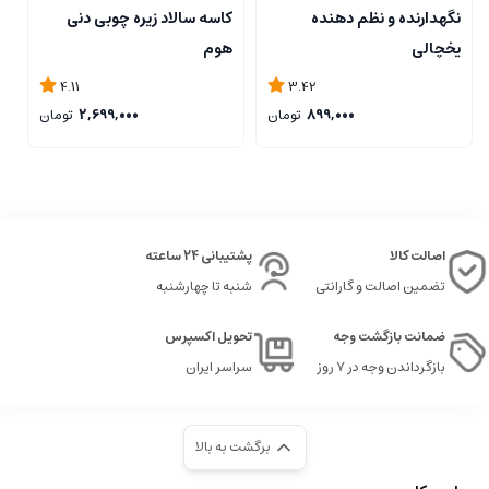
نگهدارنده و نظم دهنده
کاسه سالاد زیره چوبی دنی
ک
یخچالی
هوم
4.11
3.42
899,000
تومان
2,699,000
تومان
اصالت کالا
پشتیبانی 24 ساعته
تضمین اصالت و گارانتی
شنبه تا چهارشنبه
ضمانت بازگشت وجه
تحویل اکسپرس
بازگرداندن وجه در ۷ روز
سراسر ایران
برگشت به بالا