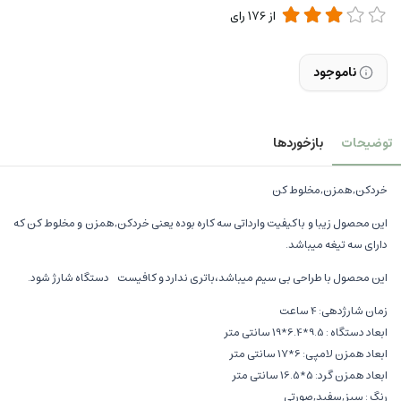
از
176
رای
ناموجود
توضیحات
بازخوردها
خردکن,همزن,مخلوط کن
این محصول زیبا و باکیفیت وارداتی سه کاره بوده یعنی خردکن,همزن و مخلوط کن که
دارای سه تیغه میباشد.
این محصول با طراحی بی سیم میباشد،باتری ندارد و کافیست دستگاه شارژ شود.
زمان شارژدهی: 4 ساعت
ابعاد دستگاه : 9.5*6.4*19 سانتی متر
ابعاد همزن لامپی: 6*17 سانتی متر
ابعاد همزن گرد: 5*16.5 سانتی متر
رنگ : سبز,سفید,صورتی