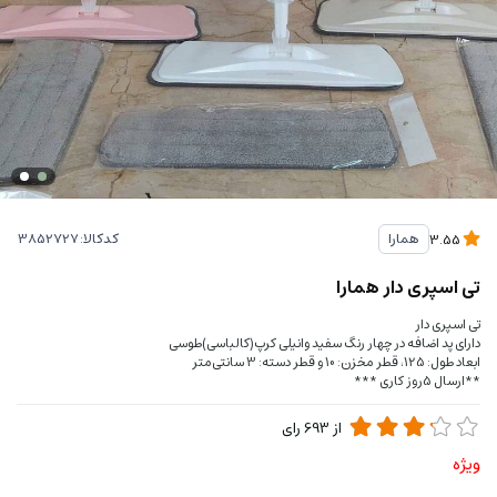
کدکالا:
همارا
3.55
تی اسپری دار همارا
تی اسپری دار
دارای پد اضافه در چهار رنگ سفید وانیلی کرپ(کالباسی)طوسی
ابعاد طول: 125، قطر مخزن: 10 و قطر دسته: 3 سانتی‌متر
**ارسال 5روز کاری ***
از
693
رای
ویژه