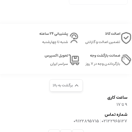
اصالت کالا
پشتیبانی 24 ساعته
تضمین اصالت و گارانتی
شنبه تا چهارشنبه
ضمانت بازگشت وجه
تحویل اکسپرس
بازگرداندن وجه در ۷ روز
سراسر ایران
برگشت به بالا
ساعت کاری
9‌ تا ۱۷
شماره تماس
|
09122895715
02122965127