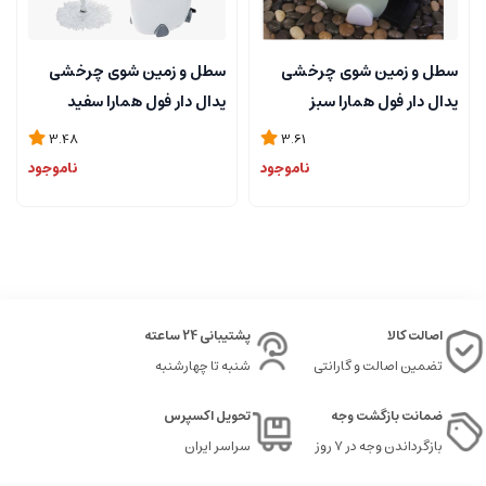
سطل و زمین شوی چرخشی
سطل و زمین شوی چرخشی
پدال دار فول همارا سبز
پدال دار فول همارا سفید
پاستیلی
3.48
3.61
ناموجود
ناموجود
اصالت کالا
پشتیبانی 24 ساعته
تضمین اصالت و گارانتی
شنبه تا چهارشنبه
ضمانت بازگشت وجه
تحویل اکسپرس
بازگرداندن وجه در ۷ روز
سراسر ایران