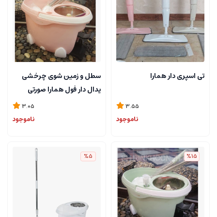
تی اسپری دار همارا
سطل و زمین شوی چرخشی
پدال دار فول همارا صورتی
پاستیلی
3.05
3.55
ناموجود
ناموجود
%5
%15