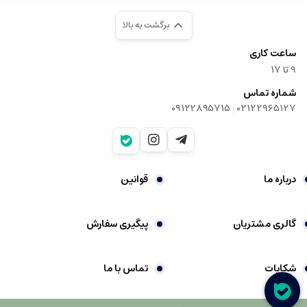
برگشت به بالا
ساعت کاری
9‌ تا ۱۷
شماره تماس
|
09122895715
02122965127
درباره ما
قوانین
گالری مشتریان
پیگیری سفارش
شکایات
تماس با ما