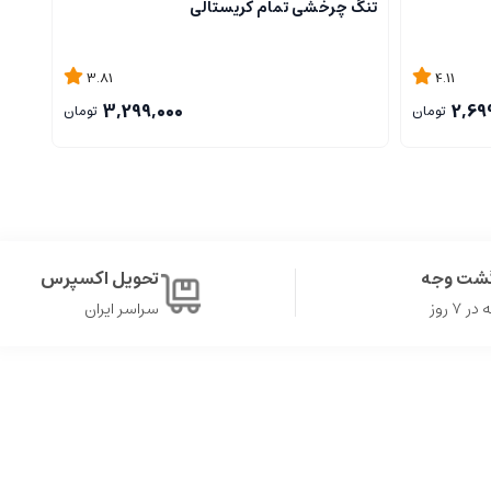
تنگ چرخشی تمام کریستالی
استک
3.81
4.11
3,299,000
2,69
تومان
تومان
گشت وجه
تحویل اکسپرس
۷ روز
سراسر ایران