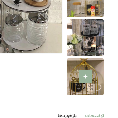
توضیحات
بازخوردها