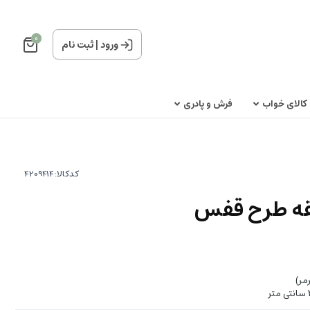
0
ورود
|
ثبت نام
کالای خواب
فرش و پادری
کدکالا:
قه طرح قفس
مر)