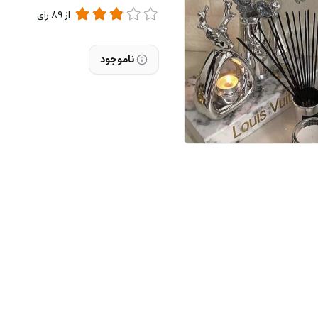
از
89
رای
ناموجود