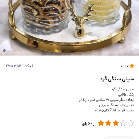
کدکالا:
3.47
سینی سنگی گرد
سینی سنگی گرد
رنگ : طلایی
ابعاد : قطر سینی 30 سانتی متر , ارتفاع
جنس کف : سنگ طبیعی
جنس فریم: فلزآبکاری شده
از
60
رای