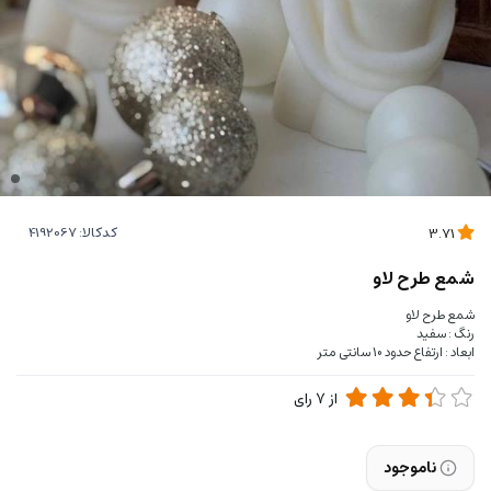
کدکالا:
3.71
شمع طرح لاو
شمع طرح لاو
رنگ : سفید
ابعاد : ارتفاع حدود 10 سانتی متر
از
7
رای
ناموجود