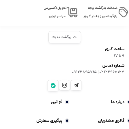
ضمانت بازگشت وجه
تحویل اکسپرس
بازگرداندن وجه در ۷ روز
سراسر ایران
برگشت به بالا
ساعت کاری
9‌ تا ۱۷
شماره تماس
|
09122895715
02122965127
درباره ما
قوانین
گالری مشتریان
پیگیری سفارش