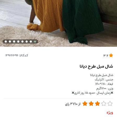
کدکالا:
3.4
شال مبل طرح دیانا
شال مبل طرح دیانا
جنس : اکرلیک
ابعاد : 170*140
وزن : 1200گرم
❌زمان ارسال : حدود 15 روز کاری❌
از
3710
رای
ویژه