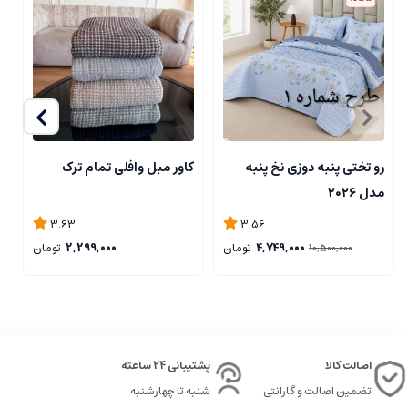
رو تختی پنبه دوزی نخ پنبه
کاور مبل وافلی تمام ترک
ر
مدل ۲۰۲۶
3.63
3.56
4,749,000
تومان
2,299,000
تومان
10,500,000
اصالت کالا
پشتیبانی 24 ساعته
تضمین اصالت و گارانتی
شنبه تا چهارشنبه