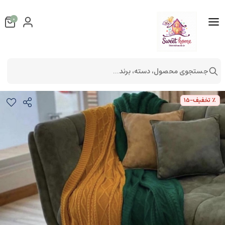
0
جستجوی محصول، دسته، برند...
شال مبل طرح دیانا
دکوراتیو
شال مبل و تخت
٪ تخفیف
-15