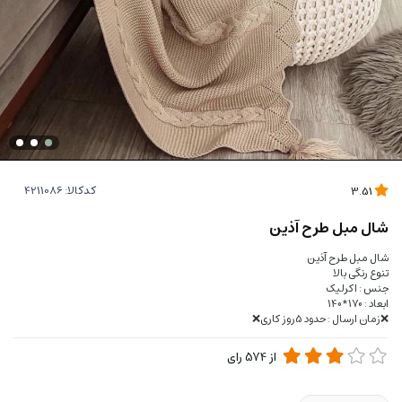
کدکالا:
3.51
شال مبل طرح آذین
شال مبل طرح آذین
تنوع رنگی بالا
جنس : اکرلیک
ابعاد : 170*140
❌زمان ارسال : حدود 5روز کاری❌
از
574
رای