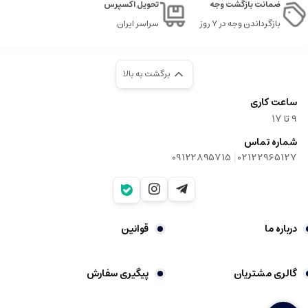
ضمانت بازگشت وجه
تحویل اکسپرس
بازگرداندن وجه در ۷ روز
سراسر ایران
برگشت به بالا
ساعت کاری
9‌ تا ۱۷
شماره تماس
|
09122895715
02122965127
درباره ما
قوانین
گالری مشتریان
پیگیری سفارش