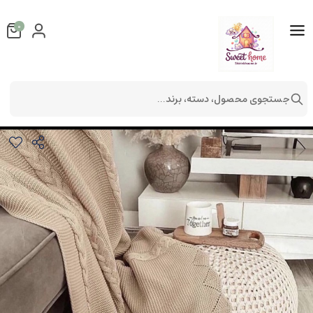
0
جستجوی محصول، دسته، برند...
شال مبل طرح آذین
دکوراتیو
شال مبل و تخت