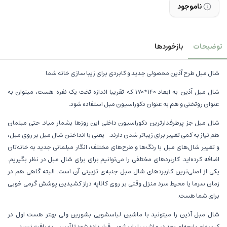
ناموجود
توضیحات
بازخوردها
شال مبل طرح آذین محصولی جدید و کابردی برای زیبا سازی خانه شما
شال مبل آذین به ابعاد 140*170 که تقریبا اندازه تخت یک نفره هست، میتوان به
عنوان روتختی و هم به عنوان دکوراسیون مبل استفاده شود.
شال مبل جز پرطرفدارترین دکوراسیون داخلی این روزها بشمار میاد. حتی مبلمان
هم نیاز به کمی تغییر برای زیباتر شدن دارند. یعنی با انداختن شال مبل بر روی مبل،
و تغییر شال‌های مبل با رنگ‌ها و طرح‌های مختلف، انگار مبلمانی جدید به خانه‌تان
اضافه کرده‌اید. کاربردهای مختلفی را می‌توانیم برای برای شال مبل در نظر بگیریم.
یکی از اصلی‌ترین کاربردهای شال مبل جنبه‌ی تزیینی آن است. البته گاهی هم در
زمان سرما یا محیط سرد منزل وقتی بر روی کاناپه دراز کشیدین پوشش گرمی خوبی
برای شما هست.
شال مبل آذین را میتونید با ماشین لباسشویی بشورین ولی بهتر هست اول در
کیسه‌ای پارچه‌ای بعد در ماشین لباسشویی قرار داده شود تا آسیبی به بافت نرسد.