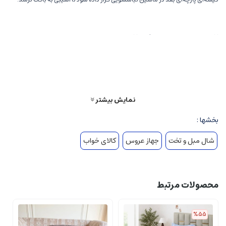
❌زمان ارسال : حدود 15 روز کاری❌
نمایش بیشتر
بخشها :
شال مبل و تخت
جهاز عروس
کالای خواب
محصولات مرتبط
%55