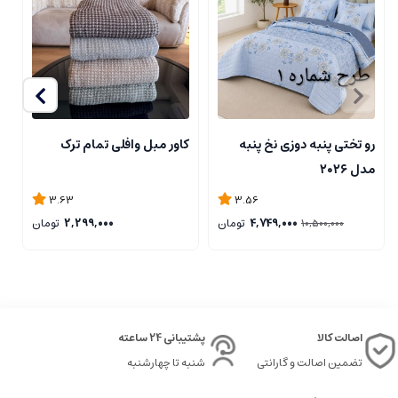
رو تختی پنبه دوزی نخ پنبه
کاور مبل وافلی تمام ترک
ر
مدل ۲۰۲۶
3.63
3.56
4,749,000
تومان
2,299,000
تومان
10,500,000
اصالت کالا
پشتیبانی 24 ساعته
تضمین اصالت و گارانتی
شنبه تا چهارشنبه