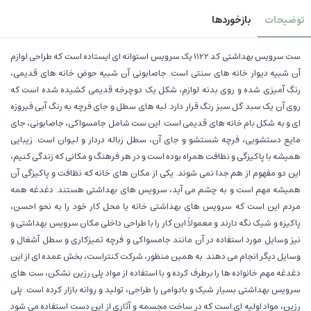
توضیحات
بازخوردها
ست سرویس بهداشتی کد 1122 یک سرویس استوانه ای ایستاده است که طراحی لوازم
آن شبیه دیوار خانه های سنتی است. جاصابونی آن شبیه حوض خانه های قدیمی،
رنگ آمیزی شده و روی بدنه لوازم، شکل یک دوچرخه قدیمی کشیده شده است که
روی آن یک سبد گل سبز رنگ قرار دارد. لبه های سطل و جای فرچه به رنگ آبی فیروزه
ای و به شکل بام خانه های قدیمی است. این ست شامل جامسواکی، جاصابونی، جای
مایع دستشویی، فرچه شستشو و جای آن، سطل زباله دردار و لیوان است. زیبایی
همیشه با پاکیزگی و نظافت همراه بوده است و در هر فرهنگ و مکانی که زندگی کنیم،
این دو مفهوم از هم جدا نمی شوند. یکی از مکان های خانه که نظافت و پاکیزگی آن
همیشه مهم است و به چشم می آید، سرویس های بهداشتی هستند. دغدغه همه
مردم این است که سرویس های بهداشتی خانه یا محل کار خود را به نحو احسن،
پاکیزه و شیک نگه دارند و معمولاً این کار را با طراحی داخلی مکان سرویس بهداشتی و
نیز وسایل مورد استفاده در آن مانند جامسواکی و فرچه تمیزکاری و سطل آشغال و
وسایل دیگر انجام می دهند. به همین منظور، شرکت کنتراست، بخش عمده ای از این
دغدغه مهم خانواده ها را برطرف کرده و با استفاده از مواد پلی رزین نشکن، ست های
سرویس بهداشتی بسیار شیک و بادوامی را طراحی، تولید و روانه بازار کرده است. پلی
رزین، مواد اولیه ای است که در ساخت مجسمه و آثاری از این دست استفاده می شود