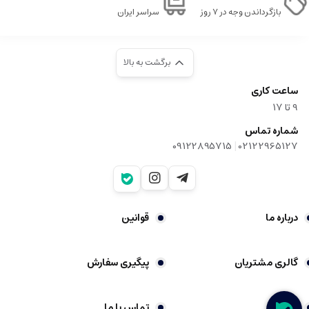
بازگرداندن وجه در ۷ روز
سراسر ایران
برگشت به بالا
ساعت کاری
9‌ تا ۱۷
شماره تماس
|
09122895715
02122965127
درباره ما
قوانین
گالری مشتریان
پیگیری سفارش
شکایات
تماس با ما