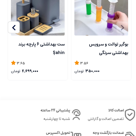
بوگیر توالت و سرویس
ست بهداشتی 6 پارچه برند
س
بهداشتی سرنگی
Şahin
3.65
3.56
350,000
تومان
4,699,000
تومان
اصالت کالا
پشتیبانی 24 ساعته
تضمین اصالت و گارانتی
شنبه تا چهارشنبه
ضمانت بازگشت وجه
تحویل اکسپرس