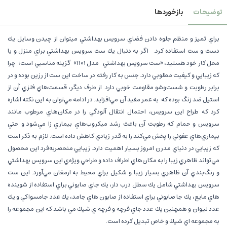
توضیحات
بازخوردها
براي تميز و منظم جلوه دادن فضاي سرويس بهداشتي ميتوان از چيدن وسايل يك
دست و ست استفاده كرد. اگر به دنبال يك ست سرويس بهداشتي براي منزل و يا
محل كار خود هستيد، «ست سرويس بهداشتي مدل 1101» گزينه مناسبي است؛ چرا
كه زيبايي و كيفيت مطلوبي دارد. جنس به كار رفته در ساخت اين ست از رزین بوده و در
برابر رطوبت و شست‌وشو مقاومت خوبي دارد. از طرف ديگر، قسمت‌هاي فلزي آن از
استيل ضد زنگ بوده كه به عمر مفيد آن مي‌افزايد. در ادامه مي‌توان به اين نكته اشاره
كرد كه طراح اين سرويس، احتمال انتقال آلودگي را در مكان‌هاي مرطوب مانند
سرويس و حمام كه رطوبت آن باعث رشد ميكروب‌هاي بيماري زا مي‌شود و حتي
بيماري‌هاي عفوني را پخش مي‌كند را به قدر زيادي كاهش داده است. لازم به ذكر است
كه زيبايي در دنياي مدرن امروز بسيار اهميت دارد. زيبايي منحصر‌به‌فرد اين محصول
مي‌تواند ظاهري زيبا را به مكان‌هاي اطراف داده و طراحي ويژه‌ي اين سرويس بهداشتي
و رنگ‌بندي آن ظاهري بسيار زيبا و شكيل براي محيط به ارمغان مي‌آورد. اين ست
سرويس بهداشتي شامل يك سطل درب دار، يك جاي صابوني براي استفاده از شوينده
هاي مايع، يك جا صابوني براي استفاده از صابون هاي جامد، يك عدد جامسواكي و يك
عدد ليوان و همچنين يك عدد جاي فرچه و فرچه ي شيك مي باشد كه اين مجموعه را
به مجموعه اي شيك و خاص تبديل كرده است.