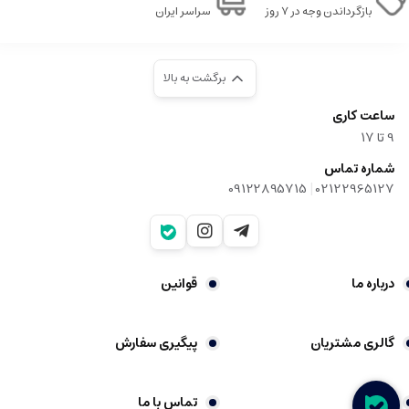
بازگرداندن وجه در ۷ روز
سراسر ایران
برگشت به بالا
ساعت کاری
9‌ تا ۱۷
شماره تماس
|
09122895715
02122965127
درباره ما
قوانین
گالری مشتریان
پیگیری سفارش
شکایات
تماس با ما