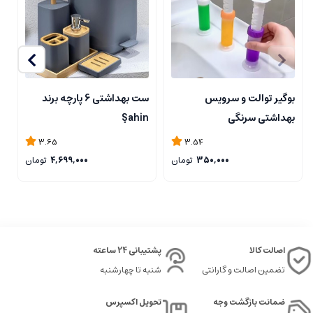
بوگیر توالت و سرویس
ست بهداشتی 6 پارچه برند
س
بهداشتی سرنگی
Şahin
3.65
3.54
350,000
تومان
4,699,000
تومان
اصالت کالا
پشتیبانی 24 ساعته
تضمین اصالت و گارانتی
شنبه تا چهارشنبه
ضمانت بازگشت وجه
تحویل اکسپرس