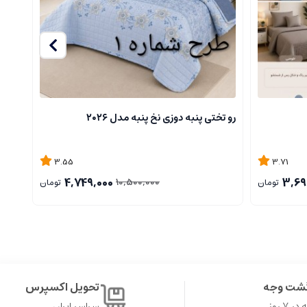
رو تختی پنبه دوزی نخ پنبه مدل ۲۰۲۶
محافظ
3.55
3.71
4,749,000
3,69
10,500,000
تومان
تومان
گشت وجه
تحویل اکسپرس
۷ روز
سراسر ایران