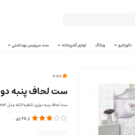
دکوراتیو
وبلاگ
لوازم آشپزخانه
ست سرویس بهداشتی
3.38
ست لحاف پنبه دوزی تکنفره2تکه
ست لحاف پنبه دوزی تکنفره2تکه مدل anrosenv2
از
45
رای