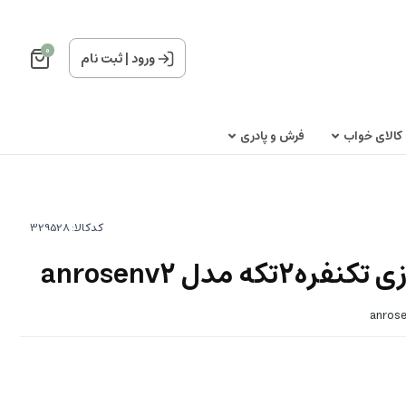
0
ورود
|
ثبت نام
کالای خواب
فرش و پادری
کدکالا:
 مدل anrosenv2