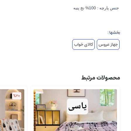
جنس پارچه : 100% نخ پنبه
بخشها :
جهاز عروس
کالای خواب
محصولات مرتبط
%20