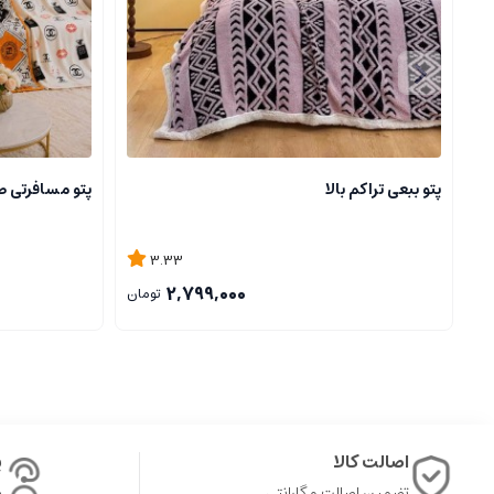
پتو ببعی تراکم بالا
پتو مسافرتی ط
3.33
2,799,000
تومان
اصالت کالا
پ
تضمین اصالت و گارانتی
ش