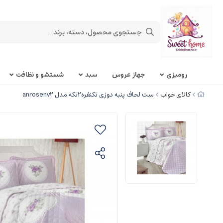
روميزی
جهاز عروس
سبد
شستشو و نظافت
کالای خواب
ست لحاف پنبه دوزی تکنفره2تکه مدل anrosenv2