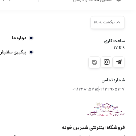
برگشت به بالا
درباره ما
ساعت کاری
9‌ تا ۱۷
پیگیری سفارش
شماره تماس
09122895715
02122965127
فروشگاه اینترنتی شیرین خونه