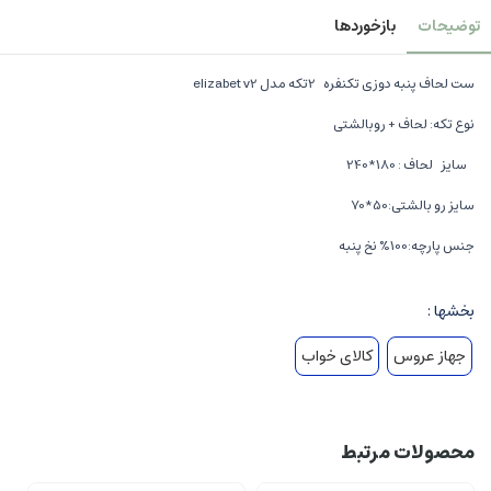
توضیحات
بازخوردها
ست لحاف پنبه دوزی تکنفره 2تکه مدل elizabet v2
نوع تکه: لحاف + روبالشتی
سایز لحاف : 180*240
سایز رو بالشتی:50*70
جنس پارچه:100% نخ پنبه
بخشها :
جهاز عروس
کالای خواب
محصولات مرتبط