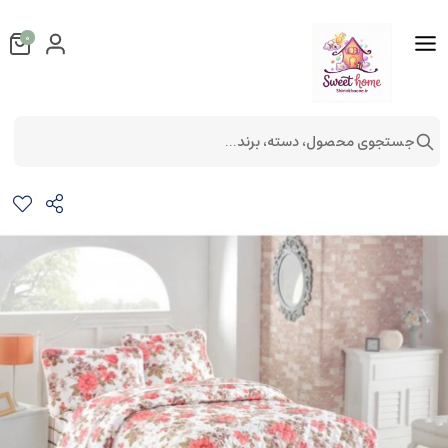
0
جستجوی محصول، دسته، برند...
ست لحاف پنبه دوزی تکنفره 2تکه مدل elizabet v2
کالای خواب