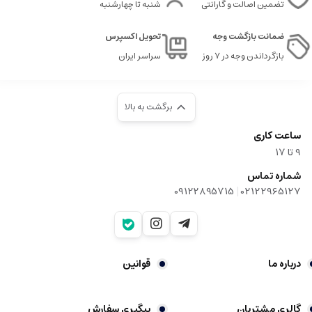
تضمین اصالت و گارانتی
شنبه تا چهارشنبه
ضمانت بازگشت وجه
تحویل اکسپرس
بازگرداندن وجه در ۷ روز
سراسر ایران
برگشت به بالا
ساعت کاری
9‌ تا ۱۷
شماره تماس
|
09122895715
02122965127
درباره ما
قوانین
گالری مشتریان
پیگیری سفارش