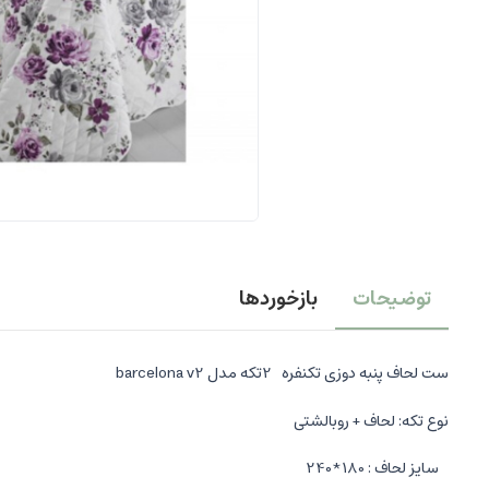
توضیحات
بازخوردها
ست لحاف پنبه دوزی تکنفره 2تکه مدل barcelona v2
نوع تکه: لحاف + روبالشتی
سایز لحاف : 180*240