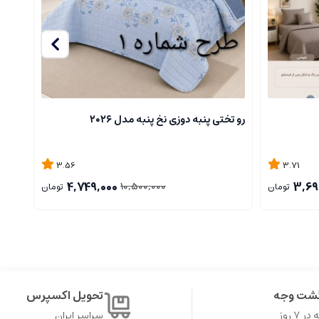
رو تختی پنبه دوزی نخ پنبه مدل ۲۰۲۶
محافظ
3.56
3.71
4,749,000
3,69
10,500,000
تومان
تومان
گشت وجه
تحویل اکسپرس
۷ روز
سراسر ایران