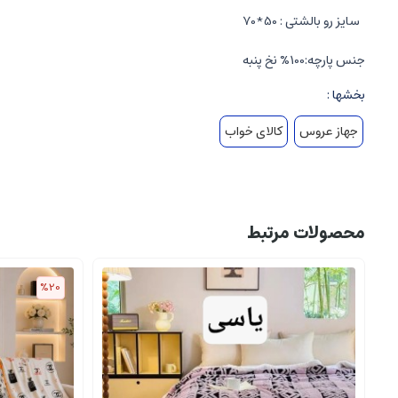
سایز رو بالشتی : 50*70
جنس پارچه:100% نخ پنبه
بخشها :
جهاز عروس
کالای خواب
محصولات مرتبط
%20