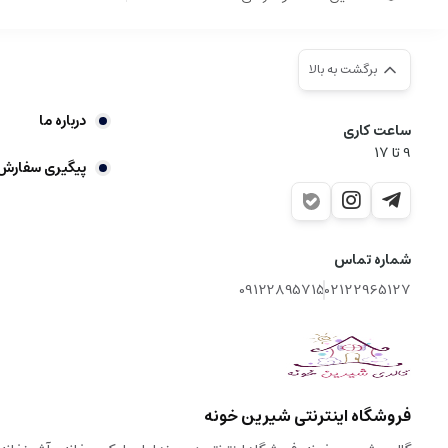
برگشت به بالا
درباره ما
ساعت کاری
9‌ تا ۱۷
پیگیری سفارش
شماره تماس
09122895715
02122965127
فروشگاه اینترنتی شیرین خونه