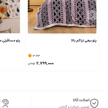
پتو ببعی تراکم بالا
پتو مسافرتی ط
3.33
2,799,000
تومان
اصالت کالا
پ
تضمین اصالت و گارانتی
ش