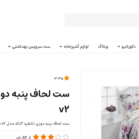
دکوراتیو
وبلاگ
لوازم آشپزخانه
ست سرویس بهداشتی
3.35
v2
ست لحاف پنبه دوزی تکنفره 2تکه مدل barcelona v2
از
54
رای