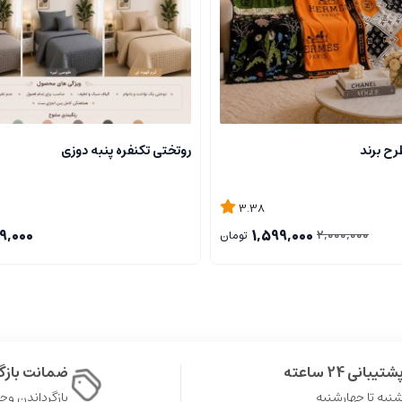
رح برند
روتختی تکنفره پنبه دوزی
3.38
9,000
1,599,000
2,000,000
تومان
شتیبانی 24 ساعته
ضمانت باز
نبه تا چهارشنبه
بازگرداندن وجه در 