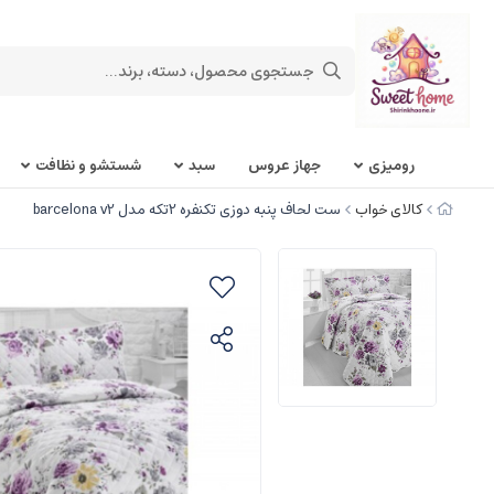
روميزی
جهاز عروس
سبد
شستشو و نظافت
کالای خواب
ست لحاف پنبه دوزی تکنفره 2تکه مدل barcelona v2