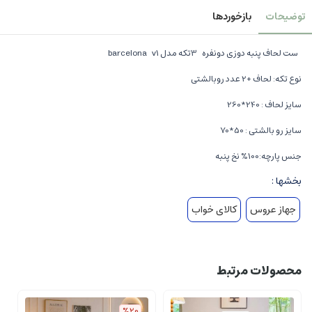
توضیحات
بازخوردها
ست لحاف پنبه دوزی دونفره 3تکه مدل barcelona v1
نوع تکه: لحاف +2 عدد روبالشتی
سایز لحاف : 240*260
سایز رو بالشتی : 50*70
جنس پارچه:100% نخ پنبه
بخشها :
جهاز عروس
کالای خواب
محصولات مرتبط
%20