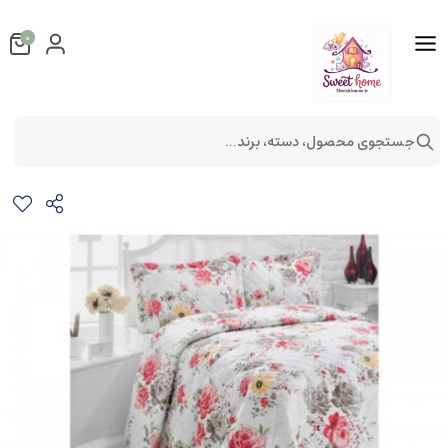
0
جستجوی محصول، دسته، برند...
ست لحاف پنبه دوزی دونفره 3تکه مدل barcelona v1
کالای خواب