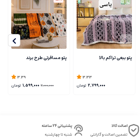
پتو ببعی تراکم بالا
پتو مسافرتی طرح برند
ر
3.39
3.33
2,799,000
تومان
1,599,000
تومان
2,000,000
اصالت کالا
پشتیبانی 24 ساعته
تضمین اصالت و گارانتی
شنبه تا چهارشنبه