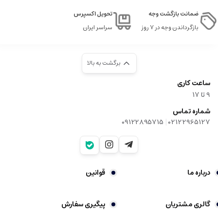
ضمانت بازگشت وجه
تحویل اکسپرس
بازگرداندن وجه در ۷ روز
سراسر ایران
برگشت به بالا
ساعت کاری
9‌ تا ۱۷
شماره تماس
|
09122895715
02122965127
درباره ما
قوانین
گالری مشتریان
پیگیری سفارش