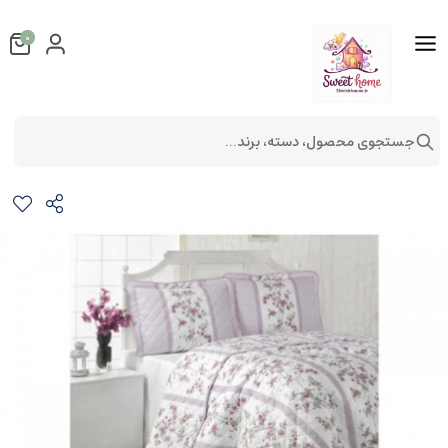
0
جستجوی محصول، دسته، برند...
ست لحاف پنبه دوزی دونفره 3تکه مدل antigo v1
کالای خواب