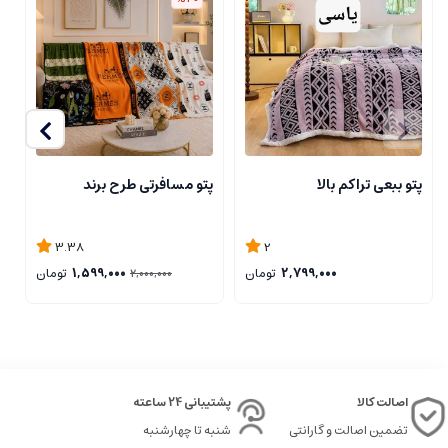
پتو ببعی تراکم بالا
پتو مسافرتی طرح برند
ر
3.38
2
2,799,000
تومان
1,599,000
تومان
2,000,000
اصالت کالا
پشتیبانی 24 ساعته
تضمین اصالت و گارانتی
شنبه تا چهارشنبه