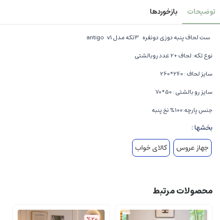
توضیحات
بازخوردها
ست لحاف پنبه دوزی دونفره 3تکه مدل antigo v1
نوع تکه: لحاف +2 عدد روبالشتی
سایز لحاف : 240*260
سایز رو بالشتی : 50*70
جنس پارچه:100% نخ پنبه
بخشها :
جهاز عروس
کالای خواب
محصولات مرتبط
%20