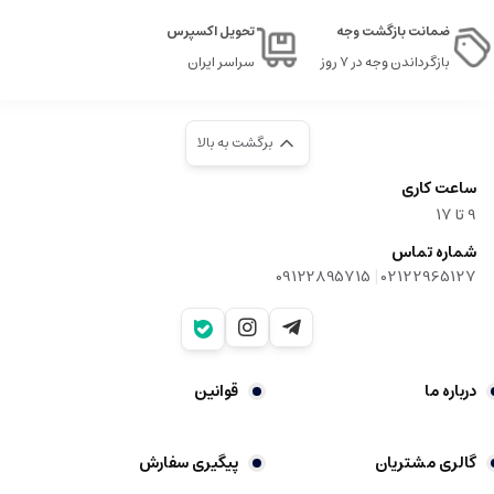
ضمانت بازگشت وجه
تحویل اکسپرس
بازگرداندن وجه در ۷ روز
سراسر ایران
برگشت به بالا
ساعت کاری
9‌ تا ۱۷
شماره تماس
|
09122895715
02122965127
درباره ما
قوانین
گالری مشتریان
پیگیری سفارش