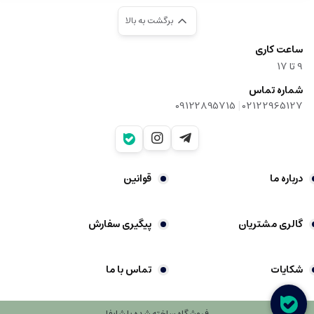
برگشت به بالا
ساعت کاری
9‌ تا ۱۷
شماره تماس
|
09122895715
02122965127
درباره ما
قوانین
گالری مشتریان
پیگیری سفارش
شکایات
تماس با ما
فروشگاه ساخته شده با شاپفا