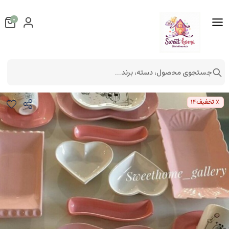
0
جستجوی محصول، دسته، برند...
ست دو نفره صبحانه یا غذاخوری لاو 
لوازم آشپزخانه
سرویس های غذاخوری
٪ تخفیف
14