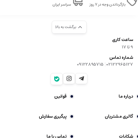
بازگرداندن وجه در ۷ روز
سراسر ایران
برگشت به بالا
ساعت کاری
9‌ تا ۱۷
شماره تماس
|
09122895715
02122965127
درباره ما
قوانین
گالری مشتریان
پیگیری سفارش
شکایات
تماس با ما