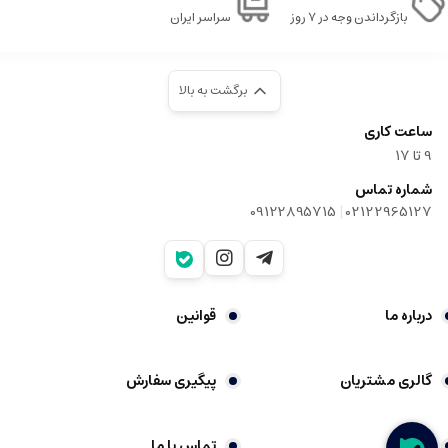
بازگرداندن وجه در ۷ روز
سراسر ایران
برگشت به بالا
ساعت کاری
9‌ تا ۱۷
شماره تماس
|
09122895715
02122965127
درباره ما
قوانین
گالری مشتریان
پیگیری سفارش
شکایات
تماس با ما