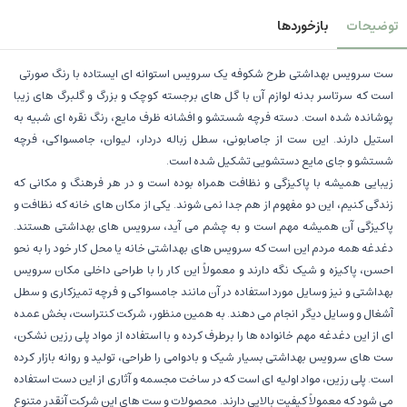
توضیحات
بازخوردها
ست سرویس بهداشتی طرح شکوفه یک سرویس استوانه ای ایستاده با رنگ صورتی
است که سرتاسر بدنه لوازم آن با گل های برجسته کوچک و بزرگ و گلبرگ های زیبا
پوشانده شده است. دسته فرچه شستشو و افشانه ظرف مایع، رنگ نقره ای شبیه به
استیل دارند. این ست از جاصابونی، سطل زباله دردار، لیوان، جامسواکی، فرچه
شستشو و جای مایع دستشویی تشکیل شده است.
زیبایی همیشه با پاکیزگی و نظافت همراه بوده است و در هر فرهنگ و مکانی که
زندگی کنیم، این دو مفهوم از هم جدا نمی شوند. یکی از مکان های خانه که نظافت و
پاکیزگی آن همیشه مهم است و به چشم می آید، سرویس های بهداشتی هستند.
دغدغه همه مردم این است که سرویس های بهداشتی خانه یا محل کار خود را به نحو
احسن، پاکیزه و شیک نگه دارند و معمولاً این کار را با طراحی داخلی مکان سرویس
بهداشتی و نیز وسایل مورد استفاده در آن مانند جامسواکی و فرچه تمیزکاری و سطل
آشغال و وسایل دیگر انجام می دهند. به همین منظور، شرکت کنتراست، بخش عمده
ای از این دغدغه مهم خانواده ها را برطرف کرده و با استفاده از مواد پلی رزین نشکن،
ست های سرویس بهداشتی بسیار شیک و بادوامی را طراحی، تولید و روانه بازار کرده
است. پلی رزین، مواد اولیه ای است که در ساخت مجسمه و آثاری از این دست استفاده
می شود که معمولاً کیفیت بالایی دارند. محصولات و ست های این شرکت آنقدر متنوع