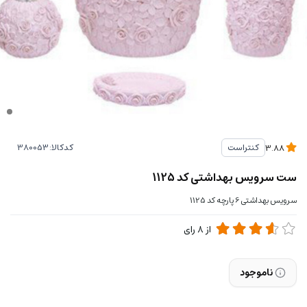
کدکالا:
کنتراست
3.88
ست سرویس بهداشتی کد 1125
سرویس بهداشتی 6 پارچه کد 1125
از
8
رای
ناموجود