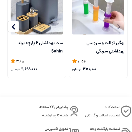
بوگیر توالت و سرویس
ست بهداشتی 6 پارچه برند
س
بهداشتی سرنگی
Şahin
3.65
3.54
350,000
تومان
4,699,000
تومان
اصالت کالا
پشتیبانی 24 ساعته
تضمین اصالت و گارانتی
شنبه تا چهارشنبه
ضمانت بازگشت وجه
تحویل اکسپرس