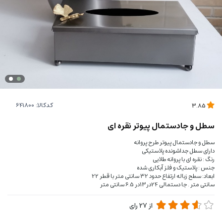
کدکالا:
3.85
سطل و جادستمال پیوتر نقره ای
سطل و جادستمال پیوتر طرح پروانه
دارای سطل جداشونده پلاستیکی
رنگ : نقره ای با پروانه طلایی
جنس : پلاستیک و فلز آبکاری شده
ابعاد: سطح زباله ارتفاع حدود 32 سانتی متر با قطر 22
سانتی متر . جا دستمالی 24در13در 6.5 سانتی متر
از
27
رای