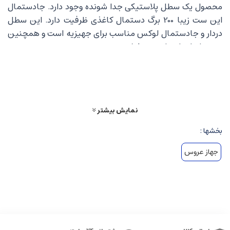
محصول یک سطل پلاستیکی جدا شونده وجود دارد. جادستمال
این ست زیبا 200 برگ دستمال کاغذی ظرفیت دارد. این سطل
دردار و جادستمال لوکس مناسب برای جهیزیه است و همچنین
به منزل شما زیبایی میبخشد.
رنگ : نقره ای با پروانه طلایی
جنس : پلاستیک و فلز آبکاری شده
ابعاد: سطل زباله ارتفاع حدود 32سانتی متر با قطر 22 سانتی
متر . جا دستمالی 24در13در 6.5 سانتی متر
نمایش بیشتر
بخشها :
جهاز عروس