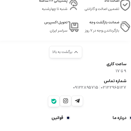
اصالت کالا
پشتیبانی 24 ساعته
تضمین اصالت و گارانتی
شنبه تا چهارشنبه
ضمانت بازگشت وجه
تحویل اکسپرس
بازگرداندن وجه در ۷ روز
سراسر ایران
برگشت به بالا
ساعت کاری
9‌ تا ۱۷
شماره تماس
|
09122895715
02122965127
درباره ما
قوانین