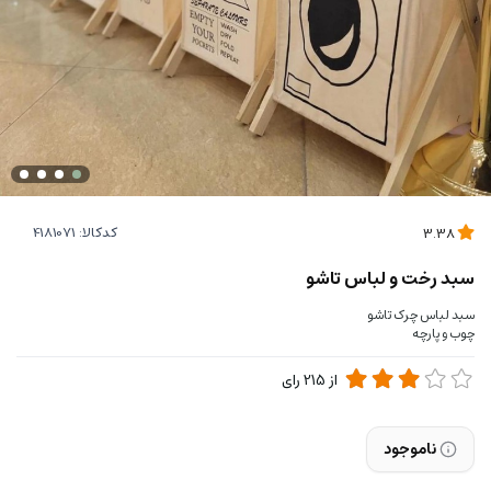
کدکالا:
3.38
سبد رخت و لباس تاشو
سبد لباس چرک تاشو
چوب و پارچه
از
215
رای
ناموجود