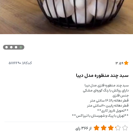
کدکالا:
3.59
سبد چند منظوره مدل دیبا
سبد چند منظوره فلزی مدل دیبا
دارای روکش با رنگ کوره‌ای مشکی
جنس فلزی
قطر دهانه بالا:16 سانتی متر
قطر دهانه پایین:20سانتی متر
**تحویل 5روز کاری**
**تهران با پیک و شهرستان با تیپاکس**
از
366
رای