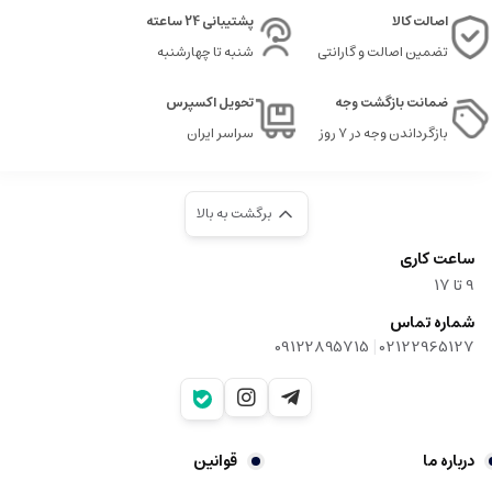
اصالت کالا
پشتیبانی 24 ساعته
تضمین اصالت و گارانتی
شنبه تا چهارشنبه
ضمانت بازگشت وجه
تحویل اکسپرس
بازگرداندن وجه در ۷ روز
سراسر ایران
برگشت به بالا
ساعت کاری
9‌ تا ۱۷
شماره تماس
|
09122895715
02122965127
درباره ما
قوانین