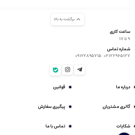
برگشت به بالا
ساعت کاری
9‌ تا ۱۷
شماره تماس
|
09122895715
02122965127
درباره ما
قوانین
گالری مشتریان
پیگیری سفارش
شکایات
تماس با ما