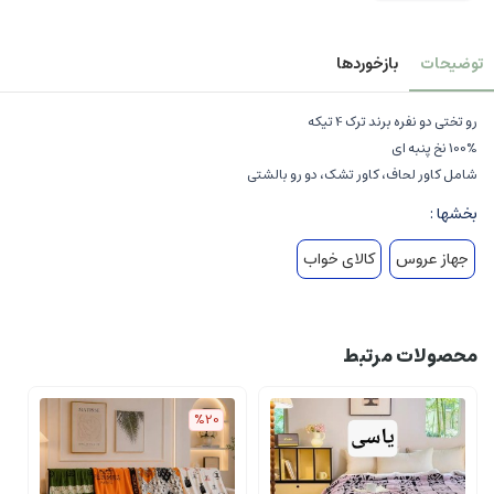
توضیحات
بازخوردها
رو تختی دو نفره برند ترک 4 تیکه
100% نخ پنبه ای
شامل کاور لحاف، کاور تشک، دو رو بالشتی
بخشها :
جهاز عروس
کالای خواب
محصولات مرتبط
%20