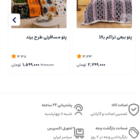
پتو ببعی تراکم بالا
پتو مسافرتی طرح برند
ر
3.38
3.33
2,799,000
تومان
1,599,000
تومان
2,000,000
اصالت کالا
پشتیبانی 24 ساعته
تضمین اصالت و گارانتی
شنبه تا چهارشنبه
ضمانت بازگشت وجه
تحویل اکسپرس
بازگرداندن وجه در ۷ روز
سراسر ایران