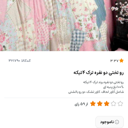
کدکالا:
3.37
رو تختی دو نفره ترک 4تیکه
رو تختی دو نفره برند ترک 4 تیکه
100% نخ پنبه ای
شامل کاور لحاف، کاور تشک، دو رو بالشتی
از
59
رای
ناموجود