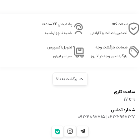
اصالت کالا
پشتیبانی 24 ساعته
تضمین اصالت و گارانتی
شنبه تا چهارشنبه
ضمانت بازگشت وجه
تحویل اکسپرس
بازگرداندن وجه در ۷ روز
سراسر ایران
برگشت به بالا
ساعت کاری
9‌ تا ۱۷
شماره تماس
|
09122895715
02122965127