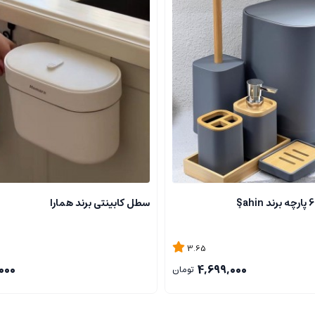
سطل کابینتی برند همارا
3.65
000
4,699,000
تومان