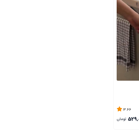
3.66
529,
تومان