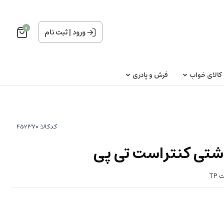
0
ورود
|
ثبت نام
کالای خواب
فرش و پادری
کدکالا:
تی کنتراست تی پی
T