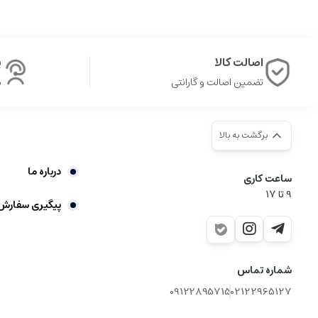
اصالت کالا
پ
تضمین اصالت و گارانتی
ش
برگشت به بالا
درباره ما
ساعت کاری
9‌ تا ۱۷
پیگیری سفارش
شماره تماس
09122895715
02122965127