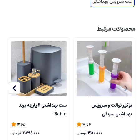
ست سرویس بهداشتی
محصولات مرتبط
بوگیر توالت و سرویس
ست بهداشتی 6 پارچه برند
س
بهداشتی سرنگی
Şahin
3.65
3.56
350,000
تومان
4,699,000
تومان