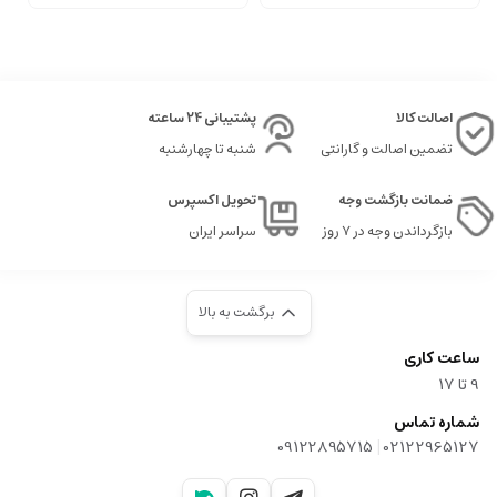
اصالت کالا
پشتیبانی 24 ساعته
تضمین اصالت و گارانتی
شنبه تا چهارشنبه
ضمانت بازگشت وجه
تحویل اکسپرس
بازگرداندن وجه در ۷ روز
سراسر ایران
برگشت به بالا
ساعت کاری
9‌ تا ۱۷
شماره تماس
|
09122895715
02122965127