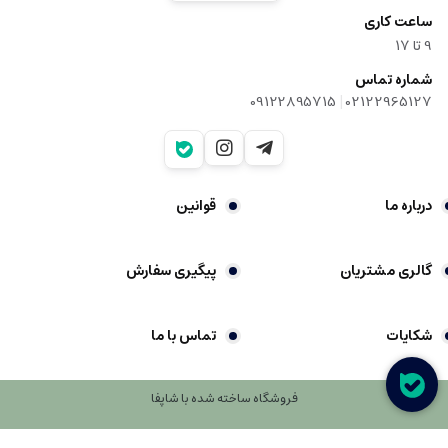
ساعت کاری
9‌ تا ۱۷
شماره تماس
|
09122895715
02122965127
درباره ما
قوانین
گالری مشتریان
پیگیری سفارش
شکایات
تماس با ما
فروشگاه ساخته شده با شاپفا