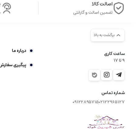
اصالت کالا
پ
تضمین اصالت و گارانتی
ش
برگشت به بالا
درباره ما
ساعت کاری
9‌ تا ۱۷
پیگیری سفارش
شماره تماس
09122895715
02122965127