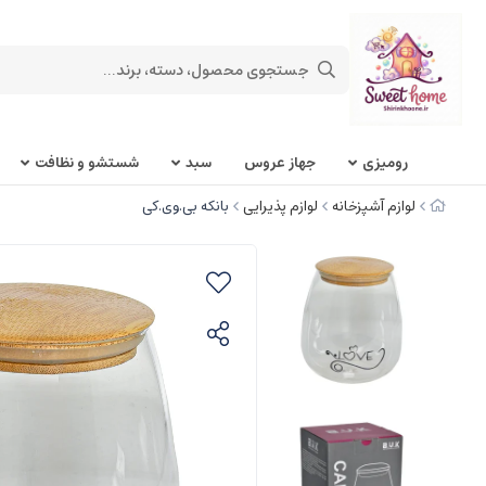
روميزی
جهاز عروس
سبد
شستشو و نظافت
لوازم آشپزخانه
لوازم پذیرایی
بانکه بی.وی.کی