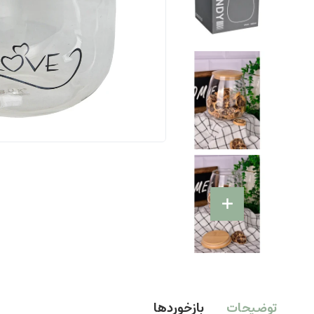
توضیحات
بازخوردها