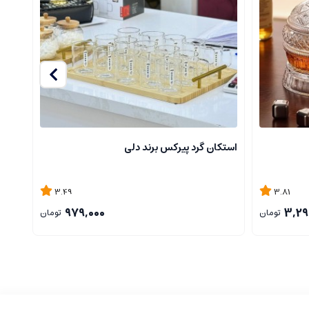
استکان گرد پیرکس برند دلی
قندا
3.49
3.81
979,000
3,29
تومان
تومان