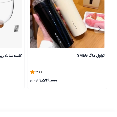
تراول ماگ SMEG
کاسه سالاد زی
3.66
1,599,000
تومان