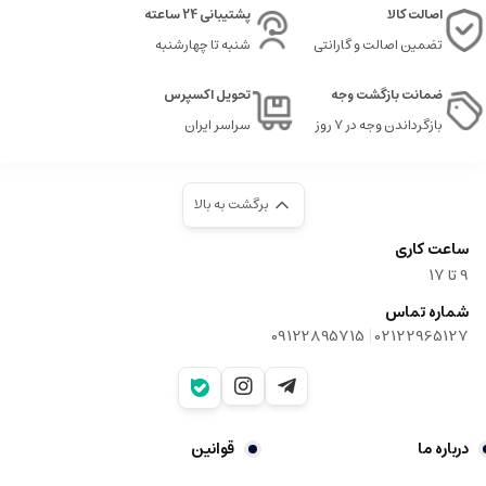
اصالت کالا
پشتیبانی 24 ساعته
تضمین اصالت و گارانتی
شنبه تا چهارشنبه
ضمانت بازگشت وجه
تحویل اکسپرس
بازگرداندن وجه در ۷ روز
سراسر ایران
برگشت به بالا
ساعت کاری
9‌ تا ۱۷
شماره تماس
|
09122895715
02122965127
درباره ما
قوانین