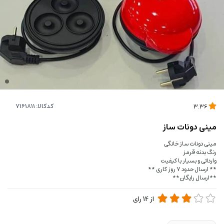
کدکالا:
3.36
مینی دونات ساز
مینی دونات ساز خانگی
رنگ بدنه قرمز
وارداتی و بسیار با کیفیت
** ارسال حدود 7 روز کاری **
**ارسال رایگان**
از
14
رای