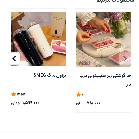
تراول ماگ SMEG
جا گوشتی زیر سیلیکونی درب
ن
دار
ی
3.63
3.94
1,599,000
تومان
780,000
تومان