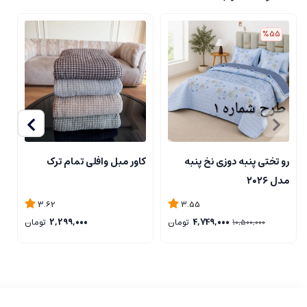
%55
رو تختی پنبه دوزی نخ پنبه
کاور مبل وافلی تمام ترک
ر
مدل ۲۰۲۶
3.62
3.55
4,749,000
تومان
2,299,000
تومان
10,500,000