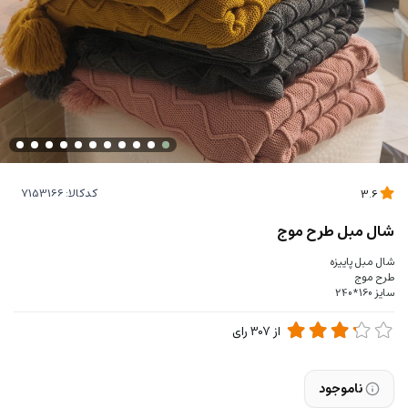
کدکالا:
3.6
شال مبل طرح موج
شال مبل پاییزه
طرح موج
سایز 160*240
از
307
رای
ناموجود