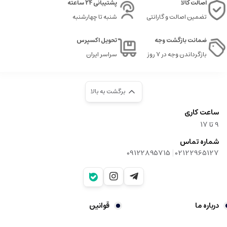
اصالت کالا
پشتیبانی 24 ساعته
تضمین اصالت و گارانتی
شنبه تا چهارشنبه
ضمانت بازگشت وجه
تحویل اکسپرس
بازگرداندن وجه در ۷ روز
سراسر ایران
برگشت به بالا
ساعت کاری
9‌ تا ۱۷
شماره تماس
|
09122895715
02122965127
درباره ما
قوانین