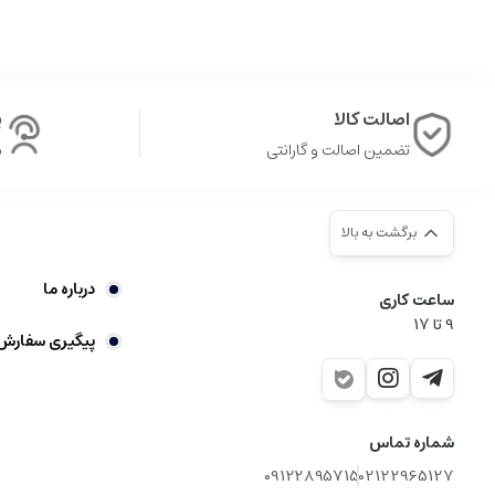
اصالت کالا
پ
تضمین اصالت و گارانتی
ش
برگشت به بالا
درباره ما
ساعت کاری
9‌ تا ۱۷
پیگیری سفارش
شماره تماس
09122895715
02122965127