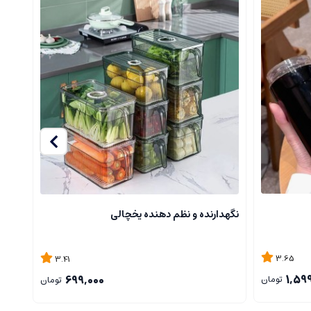
نگهدارنده و نظم دهنده یخچالی
کاسه
3.65
3.41
1,59
699,000
تومان
تومان