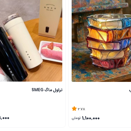
تراول ماگ SMEG
ب
2.78
9,000
1,100,000
تومان