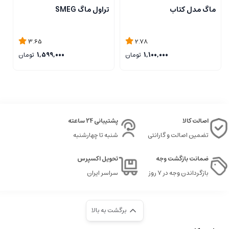
تراول ماگ SMEG
ماگ مدل کتاب
ک
ه
3.65
2.78
1,599,000
تومان
1,100,000
تومان
اصالت کالا
پشتیبانی 24 ساعته
تضمین اصالت و گارانتی
شنبه تا چهارشنبه
ضمانت بازگشت وجه
تحویل اکسپرس
بازگرداندن وجه در ۷ روز
سراسر ایران
برگشت به بالا