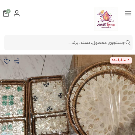
0
جستجوی محصول، دسته، برند...
سینی کف صدفی D
لوازم آشپزخانه
لوازم پذیرایی
٪ تخفیف
15