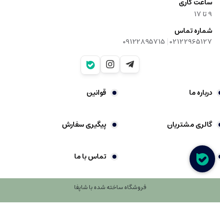
ساعت کاری
9‌ تا ۱۷
شماره تماس
|
09122895715
02122965127
درباره ما
قوانین
گالری مشتریان
پیگیری سفارش
شکایات
تماس با ما
فروشگاه ساخته شده با شاپفا