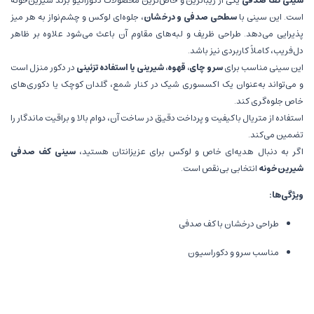
سینی کف صدفی
یکی از زیباترین و خاص‌ترین محصولات دکوراتیو برند شیرین‌خونه
است. این سینی با
سطحی صدفی و درخشان
، جلوه‌ای لوکس و چشم‌نواز به هر میز
پذیرایی می‌دهد. طراحی ظریف و لبه‌های مقاوم آن باعث می‌شود علاوه بر ظاهر
دل‌فریب، کاملاً کاربردی نیز باشد.
این سینی مناسب برای
سرو چای، قهوه، شیرینی یا استفاده تزئینی
در دکور منزل است
و می‌تواند به‌عنوان یک اکسسوری شیک در کنار شمع، گلدان کوچک یا دکوری‌های
خاص جلوه‌گری کند.
استفاده از متریال باکیفیت و پرداخت دقیق در ساخت آن، دوام بالا و براقیت ماندگار را
تضمین می‌کند.
اگر به دنبال هدیه‌ای خاص و لوکس برای عزیزانتان هستید،
سینی کف صدفی
شیرین‌خونه
انتخابی بی‌نقص است.
ویژگی‌ها:
طراحی درخشان با کف صدفی
مناسب سرو و دکوراسیون
ساخته‌شده با متریال باکیفیت و بادوام
جلوه‌ای شیک برای میز پذیرایی یا دکور منزل