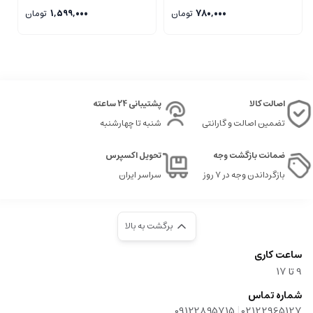
1,599,000
تومان
780,000
تومان
اصالت کالا
پشتیبانی 24 ساعته
تضمین اصالت و گارانتی
شنبه تا چهارشنبه
ضمانت بازگشت وجه
تحویل اکسپرس
بازگرداندن وجه در ۷ روز
سراسر ایران
برگشت به بالا
ساعت کاری
9‌ تا ۱۷
شماره تماس
|
09122895715
02122965127