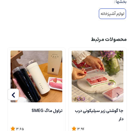
بخشها :
لوازم آشپزخانه
محصولات مرتبط
تراول ماگ SMEG
جا گوشتی زیر سیلیکونی درب
ن
دار
ی
3.65
3.94