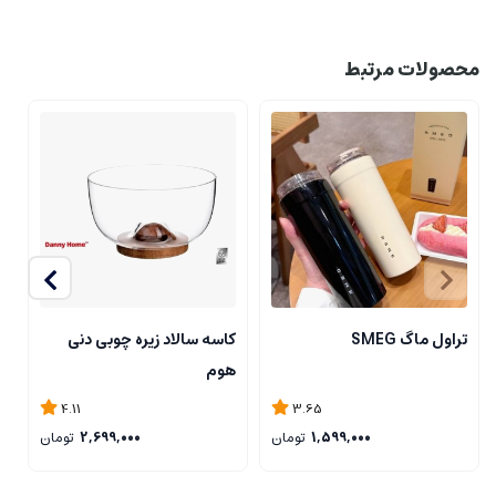
محصولات مرتبط
تراول ماگ SMEG
کاسه سالاد زیره چوبی دنی
ت
هوم
3.65
4.11
1,599,000
تومان
2,699,000
تومان