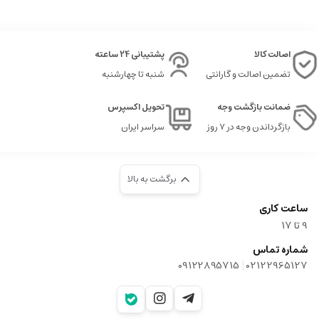
اصالت کالا
پشتیبانی 24 ساعته
تضمین اصالت و گارانتی
شنبه تا چهارشنبه
ضمانت بازگشت وجه
تحویل اکسپرس
بازگرداندن وجه در ۷ روز
سراسر ایران
برگشت به بالا
ساعت کاری
9‌ تا ۱۷
شماره تماس
|
09122895715
02122965127