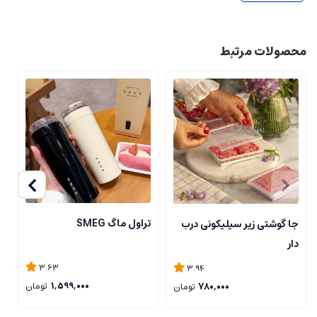
محصولات مرتبط
تراول ماگ SMEG
جا گوشتی زیر سیلیکونی درب
ن
دار
ی
3.63
3.94
1,599,000
تومان
780,000
تومان